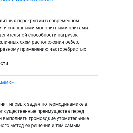
олитных перекрытий в современном
тия и сплошными монолитными плитами.
делительной способности нагрузок
азличных схем расположения ребер,
образному применению часторебристых
ости
АМИКЕ
ии типовых задач по термодинамике в
ет существенные преимущества перед
ти выполнять громоздкие утомительные
ного метод ее решения и тем самым