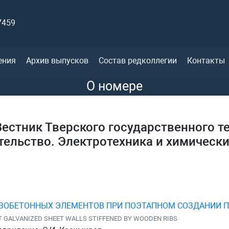
7459
ения
Архив выпусков
Состав редколлегии
Контакты
О номере
естник Тверского государственного т
тельство. Электротехника и химически
ЗОБЕТОННЫХ ЭЛЕМЕНТОВ ПРИ ПОЭТАПНОМ СОЗДАНИИ 
T GALVANIZED SHEET WALLS STIFFENED BY WOODEN RIBS