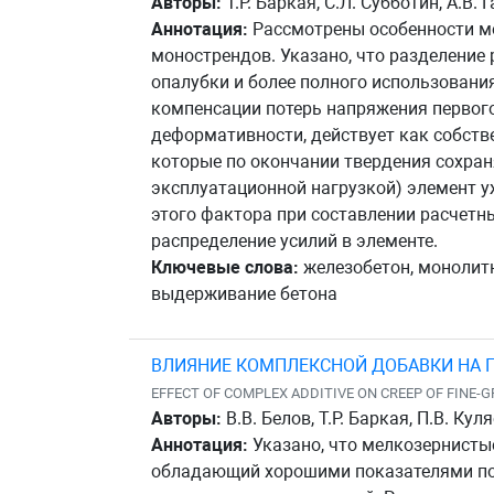
Авторы:
Т.Р. Баркая, С.Л. Субботин, А.В.
Аннотация:
Рассмотрены особенности мо
монострендов. Указано, что разделение
опалубки и более полного использовани
компенсации потерь напряжения первого 
деформативности, действует как собств
которые по окончании твердения сохраня
эксплуатационной нагрузкой) элемент у
этого фактора при составлении расчетн
распределение усилий в элементе.
Ключевые слова:
железобетон, монолитн
выдерживание бетона
ВЛИЯНИЕ КОМПЛЕКСНОЙ ДОБАВКИ НА 
EFFECT OF COMPLEX ADDITIVE ON CREEP OF FINE
Авторы:
В.В. Белов, Т.Р. Баркая, П.В. Кул
Аннотация:
Указано, что мелкозернисты
обладающий хорошими показателями по 