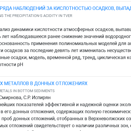
 РЯДА НАБЛЮДЕНИЙ ЗА КИСЛОТНОСТЬЮ ОСАДКОВ, ВЫПА
RESULTS OF ORDINARY LENGTHENING OBSERVATIONS THE PRECIPITATION׳S ACIDITY IN TVER
ализ динамики кислотности атмосферных осадков, выпавши
ть лет наблюдавшееся ранее снижение значений водородно
основанность применения полиномиальных моделей для ан
и осадков за последние девять лет изменилась несуществ
ные осадки, модель, временной ряд, тренд, циклическая к
отности pH
Х МЕТАЛЛОВ В ДОННЫХ ОТЛОЖЕНИЯХ
METALS IN BOTTOM SEDIMENTS
 Смирнова, С.Р. Испирян
нейших показателей эффективной и надежной оценки экол
 в его донных отложения, содержащих полную геохимиче
 проб донных отложений, отобранных в Верхневолжских о
мых отложений свидетельствует о наличии различных зон,