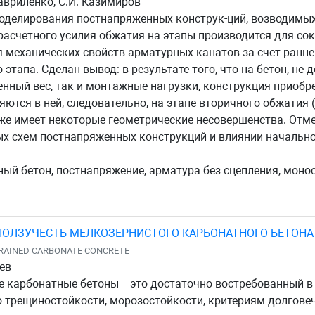
 Гавриленко, С.И. Казимиров
делирования постнапряженных конструк-ций, возводимых
 расчетного усилия обжатия на этапы производится для с
я механических свойств арматурных канатов за счет ранне
этапа. Сделан вывод: в результате того, что на бетон, не
енный вес, так и монтажные нагрузки, конструкция приобр
ются в ней, следовательно, на этапе вторичного обжатия 
же имеет некоторые геометрические несовершенства. Отмеч
ых схем постнапряженных конструкций и влиянии начальн
ый бетон, постнапряжение, арматура без сцепления, монос
ПОЛЗУЧЕСТЬ МЕЛКОЗЕРНИСТОГО КАРБОНАТНОГО БЕТОНА
-GRAINED CARBONATE CONCRETE
яев
е карбонатные бетоны – это достаточно востребованный в
трещиностойкости, морозостойкости, критериям долговеч