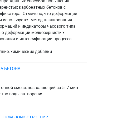
и оправданных способов повышения
ернистых карбонатных бетонов с
тификатора. Отмечено, что деформации
ии используется метод планирования
формаций и индикаторы часового типа
нию деформаций мелкозернистых
зования и интенсификации процесса
яние, химические добавки
А БЕТОНА
тонной смеси, позволяющий за 5–7 мин
ство воды затворения.
МЕННОМ ДОМОСТРОЕНИИ