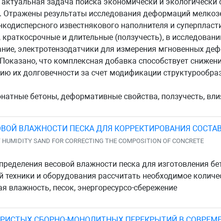
а актуальная задача поиска экономически и экологическ
. Отражены результаты исследования деформаций мелкоз
нкодисперсного известнякового наполнителя и суперплас
 краткосрочные и длительные (ползучесть), в исследован
ание, электротензодатчики для измерения мгновенных де
 Показано, что комплексная добавка способствует сниже
ию их долговечности за счет модификации структурообра
атные бетоны, деформативные свойства, ползучесть, вли
ОВОЙ ВЛАЖНОСТИ ПЕСКА ДЛЯ КОРРЕКТИРОВАНИЯ СОСТАВ
T HUMIDITY SAND FOR CORRECTING THE COMPOSITION OF CONCRETE
пределения весовой влажности песка для изготовления бе
 техники и оборудования рассчитать необходимое количе
ая влажность, песок, энергоресурсо-сбережение
БРИСТЫХ СБОРНО-МОНОЛИТНЫХ ПЕРЕКРЫТИЙ В СОВРЕ