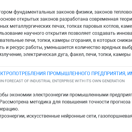
ором фундаментальных законов физики, законов теплово
основе открытых законов разработана современная теори
ных металлургических печах, топках паровых котлов, кам
ользование научного открытия позволяет создавать инно
вательные печи, топки, камеры сгорания, в которых снижа
ть и ресурс работы, уменьшается количество вредных выб
злучение, электрическая дуга, факел, печи, топки, камеры
ЕКТРОПОТРЕБЛЕНИЯ ПРОМЫШЛЕННОГО ПРЕДПРИЯТИЯ, 
N FORECAST OF INDUSTRIAL ENTERPRISE WITH ITS OWN GENERATION
обы экономии электроэнергии промышленными предприят
 Рассмотрена методика для повышения точности прогноз
нерацию.
роэнергии, искусственные нейронные сети, газопоршневая 