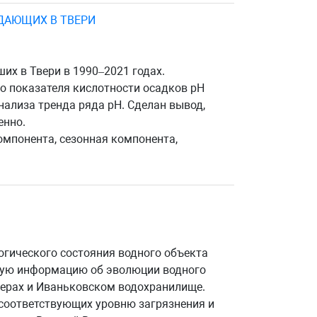
ДАЮЩИХ В ТВЕРИ
х в Твери в 1990–2021 годах.
го показателя кислотности осадков pH
ализа тренда ряда pH. Сделан вывод,
енно.
омпонента, сезонная компонента,
огического состояния водного объекта
скую информацию об эволюции водного
зерах и Иваньковском водохранилище.
 соответствующих уровню загрязнения и