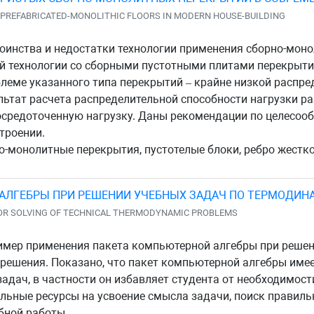
D PREFABRICATED-MONOLITHIC FLOORS IN MODERN HOUSE-BUILDING
инства и недостатки технологии применения сборно-мон
ой технологии со сборными пустотными плитами перекры
леме указанного типа перекрытий – крайне низкой распре
льтат расчета распределительной способности нагрузки р
осредоточенную нагрузку. Даны рекомендации по целесо
троении.
-монолитные перекрытия, пустотелые блоки, ребро жестк
АЛГЕБРЫ ПРИ РЕШЕНИИ УЧЕБНЫХ ЗАДАЧ ПО ТЕРМОДИН
FOR SOLVING OF TECHNICAL THERMODYNAMIC PROBLEMS
мер применения пакета компьютерной алгебры при решен
 решения. Показано, что пакет компьютерной алгебры име
адач, в частности он избавляет студента от необходимос
альные ресурсы на усвоение смысла задачи, поиск правиль
бной работы.