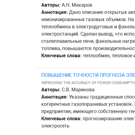
Авторы:
А.Н. Макаров
Аннотация:
Дано описание открытых авт
неионизированных газовых объемов. На 
теплообмена в электродуговых и факель
электростанций. Сделан вывод, что исп
сталеплавильные печи, факельные нагре
топлива, повышаются производительнос
Ключевые слова:
теплообмен, тепловое и
ПОВЫШЕНИЕ ТОЧНОСТИ ПРОГНОЗА ЭЛ
IMPROVING THE ACCURACY OF POWER CONSUMPTIO
Авторы:
С.В. Маринова
Аннотация:
Указаны традиционные спос
когерентных газопоршневых установок.
предприятия, имеющего собственную ге
Ключевые слова:
прогнозирование элект
электросеть