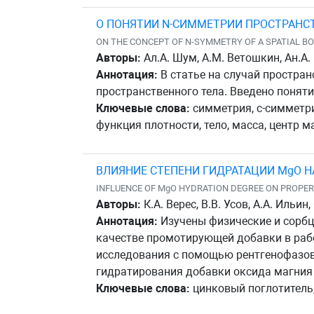
О ПОНЯТИИ N-СИММЕТРИИ ПРОСТРАНС
ON THE CONCEPT OF N-SYMMETRY OF A SPATIAL B
Авторы:
Ал.А. Шум, А.М. Ветошкин, Ан.А
Аннотация:
В статье на случай простра
пространственного тела. Введено поняти
Ключевые слова:
симметрия, c-симметри
функция плотности, тело, масса, центр м
ВЛИЯНИЕ СТЕПЕНИ ГИДРАТАЦИИ MgO Н
INFLUENCE OF MgO HYDRATION DEGREE ON PROPER
Авторы:
К.А. Верес, В.В. Усов, А.А. Ильин
Аннотация:
Изучены физические и сорбци
качестве промотирующей добавки в рабо
исследования с помощью рентгенофазово
гидратирования добавки оксида магния 
Ключевые слова:
цинковый поглотитель,