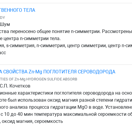
ТВЕННОГО ТЕЛА
ODY
. Шум
нства переносено общее понятие n-симметрии. Рассмотрен
е центра n-симметрии тела.
я, s-симметрия, n-симметрия, центр симметрии, центр n-с
асс
А СВОЙСТВА Zn-Mg ПОГЛОТИТЕЛЯ СЕРОВОДОРОДА
TIES OF Zn-Mg HYDROGEN SULFIDE ABSORB
, С.П. Кочетков
онные характеристики поглотителя сероводорода на основ
те был использован оксид магния разной степени гидрат
го анализа процесса гидратации MgO в воде. Установлено
с 10 до 40 мин температура максимальной сероемкости обр
 оксид магния, сероемкость