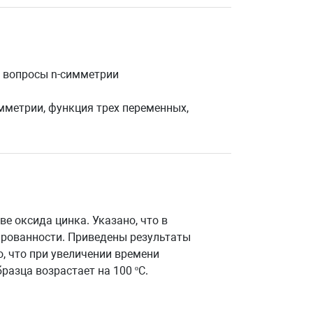
ы вопросы n-симметрии
имметрии, функция трех переменных,
е оксида цинка. Указано, что в
ированности. Приведены результаты
, что при увеличении времени
азца возрастает на 100 ºС.