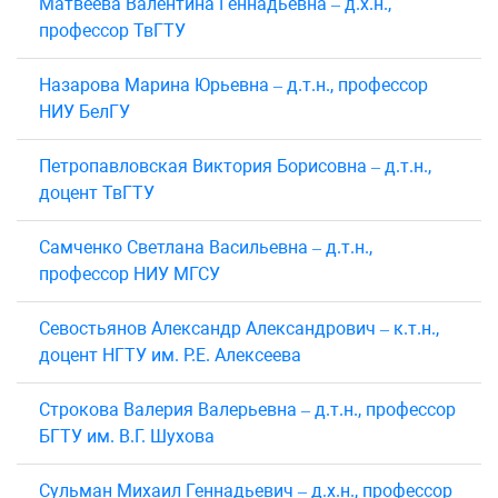
Матвеева Валентина Геннадьевна – д.х.н.,
профессор ТвГТУ
Назарова Марина Юрьевна – д.т.н., профессор
НИУ БелГУ
Петропавловская Виктория Борисовна – д.т.н.,
доцент ТвГТУ
Самченко Светлана Васильевна – д.т.н.,
профессор НИУ МГСУ
Севостьянов Александр Александрович – к.т.н.,
доцент НГТУ им. Р.Е. Алексеева
Строкова Валерия Валерьевна – д.т.н., профессор
БГТУ им. В.Г. Шухова
Сульман Михаил Геннадьевич – д.х.н., профессор