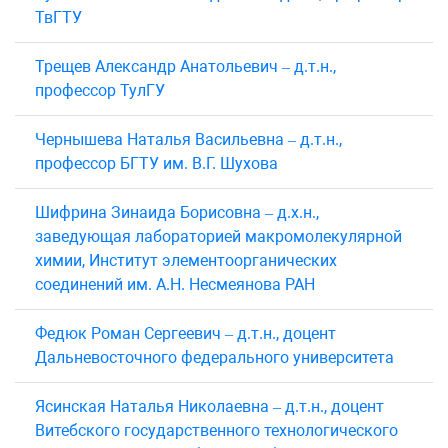
ТвГТУ
Трещев Александр Анатольевич – д.т.н.,
профессор ТулГУ
Чернышева Наталья Васильевна – д.т.н.,
профессор БГТУ им. В.Г. Шухова
Шифрина Зинаида Борисовна – д.х.н.,
заведующая лабораторией макромолекулярной
химии, Институт элементоорганических
соединений им. А.Н. Несмеянова РАН
Федюк Роман Сергеевич – д.т.н., доцент
Дальневосточного федерального университета
Ясинская Наталья Николаевна – д.т.н., доцент
Витебского государственного технологического