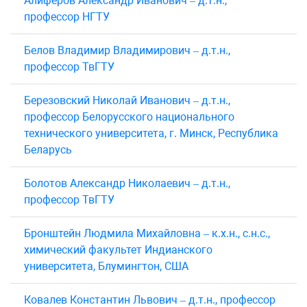
Алиферов Александр Иванович – д.т.н.,
профессор НГТУ
Белов Владимир Владимирович – д.т.н.,
профессор ТвГТУ
Березовский Николай Иванович – д.т.н.,
профессор Белорусского национального
технического университета, г. Минск, Республика
Беларусь
Болотов Александр Николаевич – д.т.н.,
профессор ТвГТУ
Бронштейн Людмила Михайловна – к.х.н., с.н.с.,
химический факультет Индианского
университета, Блумингтон, США
Ковалев Константин Львович – д.т.н., профессор