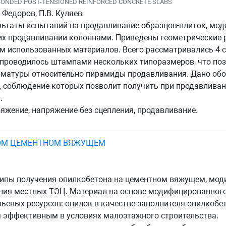
BONDED POST-TENSIONED REINFORCED CONCRETE SLABS
. Федоров, П.В. Куляев
льтаты испытаний на продавливание образцов-плиток, м
их продавливании колоннами. Приведены геометрические р
м использованных материалов. Всего рассматривались 4 с
 проводилось штампами нескольких типоразмеров, что по
матуры относительно пирамиды продавливания. Дано обо
, соблюдение которых позволит получить при продавлива
.
яжение, напряжение без сцепления, продавливание.
ОМ ЦЕМЕНТНОМ ВЯЖУЩЕМ
ципы получения опилкобетона на цементном вяжущем, мо
ения местных ТЭЦ. Материал на основе модифицированног
евых ресурсов: опилок в качестве заполнителя опилкобет
я эффективным в условиях малоэтажного строительства.