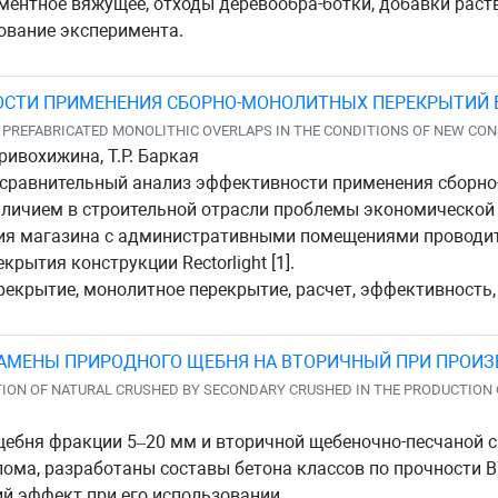
нтное вяжущее, отходы деревообра-ботки, добавки раств
ование эксперимента.
СТИ ПРИМЕНЕНИЯ СБОРНО-МОНОЛИТНЫХ ПЕРЕКРЫТИЙ В
F PREFABRICATED MONOLITHIC OVERLAPS IN THE CONDITIONS OF NEW CO
Кривохижина, Т.Р. Баркая
 сравнительный анализ эффективности применения сборно
наличием в строительной отрасли проблемы экономическо
ния магазина с административными помещениями проводит
рытия конструкции Rectorlight [1].
екрытие, монолитное перекрытие, расчет, эффективность, 
АМЕНЫ ПРИРОДНОГО ЩЕБНЯ НА ВТОРИЧНЫЙ ПРИ ПРОИЗ
TION OF NATURAL CRUSHED BY SECONDARY CRUSHED IN THE PRODUCTION
ебня фракции 5–20 мм и вторичной щебеночно-песчаной с
лома, разработаны составы бетона классов по прочности В
й эффект при его использовании.