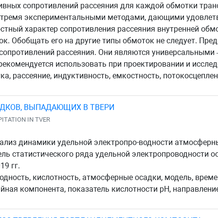
ивных сопротивлений рассеяния для каждой обмотки тран
 тремя экспериментальными методами, дающими удовлетв
остный характер сопротивления рассеяния внутренней об
к. Обобщать его на другие типы обмоток не следует. Пр
 сопротивлений рассеяния. Они являются универсальными
рекомендуется использовать при проектировании и иссле
а, рассеяние, индуктивность, емкостность, потокосцеплен
ДКОВ, ВЫПАДАЮЩИХ В ТВЕРИ
PITATION IN TVER
ализ динамики удельной электропро-водности атмосферны
ель статистического ряда удельной электропроводности о
19 гг.
дность, кислотность, атмосферные осадки, модель, времен
йная компонента, показатель кислотности pH, направление