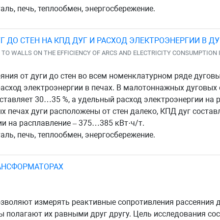
аль, печь, теплообмен, энергосбережение.
УГ ДО СТЕН НА КПД ДУГ И РАСХОД ЭЛЕКТРОЭНЕРГИИ В 
 TO WALLS ON THE EFFICIENCY OF ARCS AND ELECTRICITY CONSUMPTION 
яния от дуги до стен во всем номенклатурном ряде дугов
 расход электроэнергии в печах. В малотоннажных дуговых
ставляет 30…35 %, а удельный расход электроэнергии на ра
 печах дуги расположены от стен далеко, КПД дуг состав
и на расплавление – 375…385 кВт·ч/т.
аль, печь, теплообмен, энергосбережение.
РАНСФОРМАТОРАХ
зволяют измерять реактивные сопротивления рассеяния 
ты полагают их равными друг другу. Цель исследования со