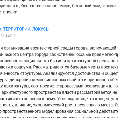
ричная щебеночно-песчаная смесь, бетонный лом, тяжелы
становки.
, ТЕРРИТОРИИ, ЛОКУСЫ
ES, LOCIS
я организация архитектурной среды города, включающей т
орического центра города свойственны особые предметно-
вленности социального бытия и архитектурной среды опр
ласти и социума. Рассматриваются базовые черты архитект
ченность структуры. Анализируются достоинства и общест
уры, диахрония композиционных свойств и принципов обе
у архитектуры, соотносится с процессами реализации алго
архитектурного пространства власти рассматривается не
мантики и отношения к нему. Утверждается, что концептуа
рность, влияние, экономический рост населенного места. 
но-пространственного моделирования социальной действит
зке вариантов поведения социальных акторов в нестандарт