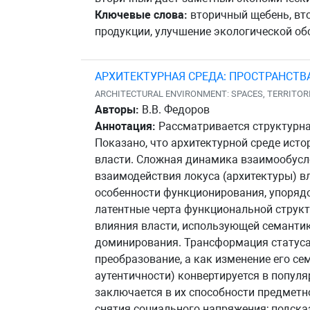
Ключевые слова:
вторичный щебень, вто
продукции, улучшение экологической об
АРХИТЕКТУРНАЯ СРЕДА: ПРОСТРАНСТВА
ARCHITECTURAL ENVIRONMENT: SPACES, TERRITORI
Авторы:
В.В. Федоров
Аннотация:
Рассматривается структурна
Показано, что архитектурной среде ист
власти. Сложная динамика взаимообусло
взаимодействия локуса (архитектуры) в
особенности функционирования, упорядо
латентные черта функциональной структ
влияния власти, использующей семантик
доминирования. Трансформация статуса 
преобразование, а как изменение его се
аутентичности) конвертируется в популя
заключается в их способности предмет
снятия социального напряжения; подска