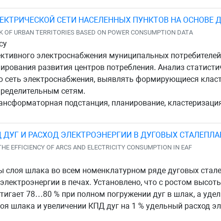
КТРИЧЕСКОЙ СЕТИ НАСЕЛЕННЫХ ПУНКТОВ НА ОСНОВЕ Д
RK OF URBAN TERRITORIES BASED ON POWER CONSUMPTION DATA
су
ктивного электроснабжения муниципальных потребителей 
ирования развития центров потребления. Анализ статист
ю сеть электроснабжения, выявлять формирующиеся класт
пределительным сетям.
ансформаторная подстанция, планирование, кластеризация
 ДУГ И РАСХОД ЭЛЕКТРОЭНЕРГИИ В ДУГОВЫХ СТАЛЕПЛ
THE EFFICIENCY OF ARCS AND ELECTRICITY CONSUMPTION IN EAF
 слоя шлака во всем номенклатурном ряде дуговых стале
 электроэнергии в печах. Установлено, что с ростом выс
стигает 78…80 % при полном погружении дуг в шлак, а уде
оя шлака и увеличении КПД дуг на 1 % удельный расход эл