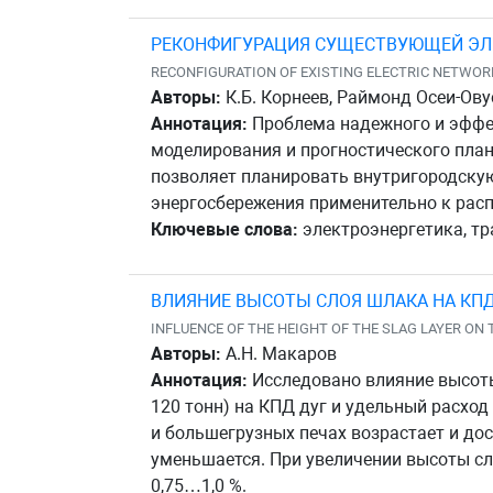
РЕКОНФИГУРАЦИЯ СУЩЕСТВУЮЩЕЙ ЭЛЕ
RECONFIGURATION OF EXISTING ELECTRIC NETWO
Авторы:
К.Б. Корнеев, Раймонд Осеи-Ову
Аннотация:
Проблема надежного и эффе
моделирования и прогностического план
позволяет планировать внутригородску
энергосбережения применительно к рас
Ключевые слова:
электроэнергетика, тр
ВЛИЯНИЕ ВЫСОТЫ СЛОЯ ШЛАКА НА КПД
INFLUENCE OF THE HEIGHT OF THE SLAG LAYER ON 
Авторы:
А.Н. Макаров
Аннотация:
Исследовано влияние высоты
120 тонн) на КПД дуг и удельный расход
и большегрузных печах возрастает и до
уменьшается. При увеличении высоты сл
0,75…1,0 %.