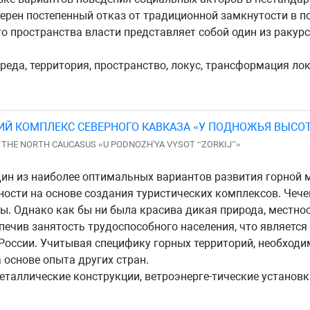
ерен постепенный отказ от традиционной замкнутости в п
го пространства власти представляет собой один из ракур
среда, территория, пространство, локус, трансформация ло
Й КОМПЛЕКС СЕВЕРНОГО КАВКАЗА «У ПОДНОЖЬЯ ВЫСОТ
 THE NORTH CAUCASUS «U PODNOZH'YA VYSOT “ZORKIJ”»
дин из наиболее оптимальных вариантов развития горной 
ости на основе создания туристических комплексов. Чече
. Однако как бы ни была красива дикая природа, местнос
спечив занятость трудоспособного населения, что являет
России. Учитывая специфику горных территорий, необход
 основе опыта других стран.
еталлические конструкции, ветроэнерге-тические установк