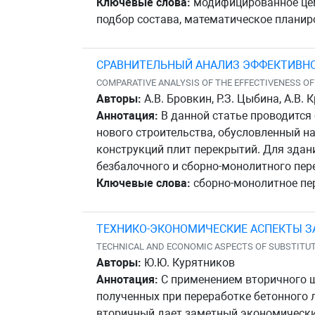
Ключевые слова:
модифицированное цеме
подбор состава, математическое планир
СРАВНИТЕЛЬНЫЙ АНАЛИЗ ЭФФЕКТИВНО
COMPARATIVE ANALYSIS OF THE EFFECTIVENESS O
Авторы:
А.В. Бровкин, Р.З. Цыбина, А.В. 
Аннотация:
В данной статье проводится
нового строительства, обусловленный 
конструкций плит перекрытий. Для зда
безбалочного и сборно-монолитного перек
Ключевые слова:
сборно-монолитное пер
ТЕХНИКО-ЭКОНОМИЧЕСКИЕ АСПЕКТЫ З
TECHNICAL AND ECONOMIC ASPECTS OF SUBSTITU
Авторы:
Ю.Ю. Курятников
Аннотация:
С применением вторичного щ
полученных при переработке бетонного 
вторичный дает заметный экономически