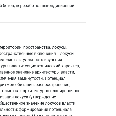
й бетон, переработка некондиционной
ерритории, пространства, локусы.
пространственные включения – локусы
еделяет актуальность изучения
уры власти: социотехнический характер,
венное значение архитектуры власти,
спечения замкнутости. Потенциал
ритмов обитания, распространения,
 только как архитектурно-планировочное
лизация локуса (утверждение
Общественное значение локусов власти
ельности; формировании потенциала
ных ситуациях. Отмечается, что для