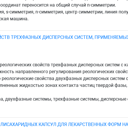
оординат переносится на общий случай n-симметрии.
я, s-симметрия, n-симметрия, центр симметрии, линия пол
еская машина.
ЙСТВ ТРЕХФАЗНЫХ ДИСПЕРСНЫХ СИСТЕМ, ПРИМЕНЯЕМЫ
 реологических свойств трехфазных дисперсных систем с 
жность направленного регулирования реологических свойс
о реологические свойства двухфазных дисперсных систем
ненных жидкостью зонах контакта частиц твердой фазы, 
а, двухфазные системы, трехфазные системы, дисперсные 
ОЛИСАХАРИДНЫХ КАПСУЛ ДЛЯ ЛЕКАРСТВЕННЫХ ФОРМ НА