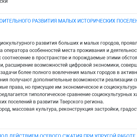
ски
ОИТЕЛЬНОГО РАЗВИТИЯ МАЛЫХ ИСТОРИЧЕСКИХ ПОСЕЛЕН
иокультурного развития больших и малых городов, прояв
ра оператора особенностей места проживания и деятельн
х соотнесение в пространстве и порождаемые этими обсто
ии, расширение возможностей цифровой экономики, совер
 задачи более полного вовлечения малых городов в активн
ения получают дополнительные возможности реализации с
ые права, но присущее им экономическое и социокультурн
редлагается типологическое сравнение социокультурных х
их поселений в развитии Тверского региона.
род, массовая культура, реконструкция застройки, градос
ПОД ДЕЙСТВИЕМ ОСЕВОГО СЖАТИЯ ПРИ УПРУГОЙ РАБОТЕ