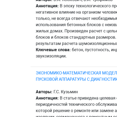
Аннотация:
В эпоху технологического п
негативное влияние на организм человек
только, не всегда отвечают необходимы
использования бетонных блоков с неиз
жилых домах. Произведен расчет с цел
блоков и блоков стандартных размеров
результатам расчета шумоизоляционных
Ключевые слова:
бетон, пустотность, и
звукоизоляции.
ЭКОНОМИКО-МАТЕМАТИЧЕСКАЯ МОДЕЛ
ПУСКОВОЙ АППАРАТУРЫ С ДИАГНОСТИ
Авторы:
Г.С. Кузьмин
Аннотация:
В статье приведена целева
периодичностей технического обслужив
которой решение о ремонте или замене 
изоляции, совмещенного с ремонтным ос