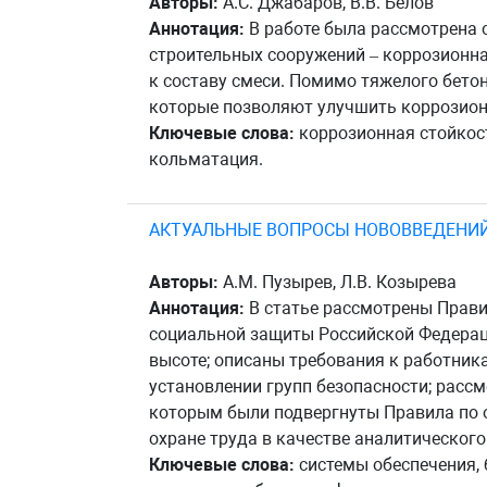
Авторы:
А.С. Джабаров, В.В. Белов
Аннотация:
В работе была рассмотрена о
строительных сооружений – коррозионна
к составу смеси. Помимо тяжелого бето
которые позволяют улучшить коррозион
Ключевые слова:
коррозионная стойкост
кольматация.
АКТУАЛЬНЫЕ ВОПРОСЫ НОВОВВЕДЕНИЙ 
Авторы:
А.М. Пузырев, Л.В. Козырева
Аннотация:
В статье рассмотрены Прави
социальной защиты Российской Федераци
высоте; описаны требования к работник
установлении групп безопасности; расс
которым были подвергнуты Правила по о
охране труда в качестве аналитического
Ключевые слова:
системы обеспечения, б