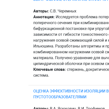
Авторы:
С.В. Черемных
Аннотация:
Исследуется проблема потер
поперечного сечения при комбинирован
бифуркационной постановке при упругой
зависимости от гибкости тонкостенног
нагружения осевой сжимающей силой и к
Ильюшина. Разработаны алгоритмы и пр
комбинированном нагружении осевой сж
материала. Получено уравнение для выч
цилиндрической оболочки при осевом сж
Ключевые слова:
стержень, докритическ
система.
ОЦЕНКА ЭФФЕКТИВНОСТИ ИЗОЛЯЦИИ 
ПУСТОТООБРАЗОВАТЕЛЯМИ
Авторы:
В.А. Ясюкович, В.И. Трофимов