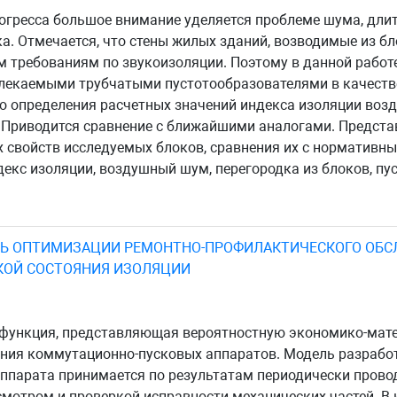
рогресса большое внимание уделяется проблеме шума, дли
а. Отмечается, что стены жилых зданий, возводимые из бло
м требованиям по звукоизоляции. Поэтому в данной рабо
влекаемыми трубчатыми пустотообразователями в качеств
ью определения расчетных значений индекса изоляции во
. Приводится сравнение с ближайшими аналогами. Предст
 свойств исследуемых блоков, сравнения их с нормативн
ндекс изоляции, воздушный шум, перегородка из блоков, пу
Ь ОПТИМИЗАЦИИ РЕМОНТНО-ПРОФИЛАКТИЧЕСКОГО ОБ
КОЙ СОСТОЯНИЯ ИЗОЛЯЦИИ
я функция, представляющая вероятностную экономико-ма
ания коммутационно-пусковых аппаратов. Модель разработ
аппарата принимается по результатам периодически пров
мотром и проверкой исправности механических частей. В 