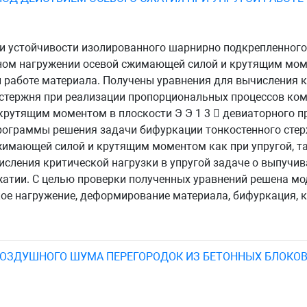
и устойчивости изолированного шарнирно подкрепленного 
ном нагружении осевой сжимающей силой и крутящим мом
 работе материала. Получены уравнения для вычисления 
о стержня при реализации пропорциональных процессов ко
рутящим моментом в плоскости Э Э 1 3  девиаторного п
ограммы решения задачи бифуркации тонкостенного стерж
имающей силой и крутящим моментом как при упругой, так
исления критической нагрузки в упругой задаче о выпучив
атии. С целью проверки полученных уравнений решена мо
ое нагружение, деформирование материала, бифуркация, 
ВОЗДУШНОГО ШУМА ПЕРЕГОРОДОК ИЗ БЕТОННЫХ БЛОКО