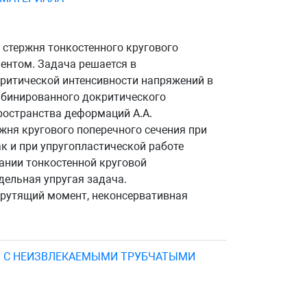
стержня тонкостенного кругового
ентом. Задача решается в
критической интенсивности напряжений в
мбинированного докритического
ространства деформаций А.А.
ня кругового поперечного сечения при
 и при упругопластической работе
ании тонкостенной круговой
дельная упругая задача.
крутящий момент, неконсервативная
В С НЕИЗВЛЕКАЕМЫМИ ТРУБЧАТЫМИ