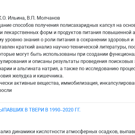
К.О. Ильина, В.П. Молчанов
ание способов получения полисахаридных капсул на осно
и лекарственных форм и продуктов питания повышенной а
у уровню знания о роли питания в сохранении здоровья 
ставлен краткий анализ научно-технической литературы, 
оторые могут быть использованы при создании функциона
улирования и описаны результаты проведения поисковых
арии и альгината натрия, а также по исследованию проце
овия желудка и кишечника.
ески активные вещества, иммобилизация, инкапсулирова
росли
ПАВШИХ В ТВЕРИ В 1990–2020 ГГ.
ализ динамики кислотности атмосферных осадков, выпавши