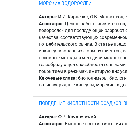
МОРСКИХ ВОДОРОСЛЕЙ
Авторы:
И.И. Карпенко, О.В. Манаенков, 
Аннотация:
Целью работы является созд
водорослей для последующей разработк
качества, соответствующих современном
потребительского рынка. В статье пред
инкапсулированных форм нутриентов, к
основные методы и методики микрокапс
гелеобразующей способности геля ламин
покрытием в режимах, имитирующих усл
Ключевые слова:
биополимеры, биологич
полисахаридные капсулы, морские водо
ПОВЕДЕНИЕ КИСЛОТНОСТИ ОСАДКОВ, ВЫ
Авторы:
Ф.В. Качановский
Аннотация:
Выполнен статистический ан