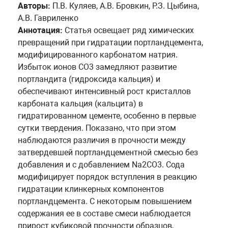
Авторы:
П.В. Куляев, А.В. Бровкин, Р.З. Цыбина,
А.В. Гавриленко
Аннотация:
Статья освещает ряд химических
превращений при гидратации портландцемента,
модифицированного карбонатом натрия.
Избыток ионов CO3 замедляют развитие
портландита (гидроксида кальция) и
обеспечивают интенсивный рост кристаллов
карбоната кальция (кальцита) в
гидратированном цементе, особенно в первые
сутки твердения. Показано, что при этом
наблюдаются различия в прочности между
затвердевшей портландцементной смесью без
добавления и с добавлением Na2CO3. Сода
модифицирует порядок вступления в реакцию
гидратации клинкерных компонентов
портландцемента. С некоторым повышением
содержания ее в составе смеси наблюдается
прирост кубиковой прочности образцов,