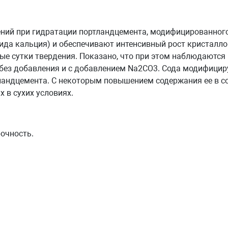
ний при гидратации портландцемента, модифицированног
ида кальция) и обеспечивают интенсивный рост кристалло
ые сутки твердения. Показано, что при этом наблюдаются
ез добавления и с добавлением Na2CO3. Сода модифицир
андцемента. С некоторым повышением содержания ее в с
 в сухих условиях.
рочность.