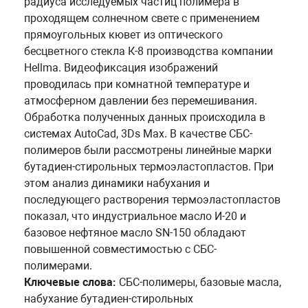
радиуса исследуемых частиц полимера в
проходящем солнечном свете с применением
прямоугольных кювет из оптического
бесцветного стекла К-8 производства компании
Hellma. Видеофиксация изображений
проводилась при комнатной температуре и
атмосферном давлении без перемешивания.
Обработка полученных данных происходила в
системах AutoCad, 3Ds Max. В качестве СБС-
полимеров были рассмотрены линейные марки
бутадиен-стирольных термоэластопластов. При
этом анализ динамики набухания и
последующего растворения термоэластопластов
показал, что индустриальное масло И-20 и
базовое нефтяное масло SN-150 обладают
повышенной совместимостью с СБС-
полимерами.
Ключевые слова:
СБС-полимеры, базовые масла,
набухание бутадиен-стирольных