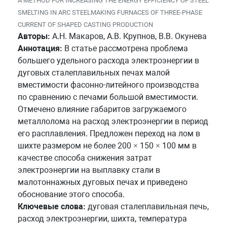
A METHOD FOR INCREASING THE ENERGY EFFICIENCY OF STEEL
SMELTING IN ARC STEELMAKING FURNACES OF THREE-PHASE
CURRENT OF SHAPED CASTING PRODUCTION
Авторы:
А.Н. Макаров, А.В. Крупнов, В.В. Окунева
Аннотация:
В статье рассмотрена проблема
большего удельного расхода электроэнергии в
дуговых сталеплавильных печах малой
вместимости фасонно-литейного производства
по сравнению с печами большой вместимости.
Отмечено влияние габаритов загружаемого
металлолома на расход электроэнергии в период
его расплавления. Предложен переход на лом в
шихте размером не более 200 × 150 × 100 мм в
качестве способа снижения затрат
электроэнергии на выплавку стали в
малотоннажных дуговых печах и приведено
обоснование этого способа.
Ключевые слова:
дуговая сталеплавильная печь,
расход электроэнергии, шихта, температура