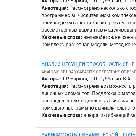
Авторы:
Т.Р. Баркая, С.Л. Субботин, Л.С
Аннотация:
Рассмотрено несколько спос
программно-вычислительном комплексе S
произведены сопоставления результатов
рассмотренных вариантов моделировани
Ключевые слова:
железобетон, кессонн
комплекс, расчетная модель, метод кон
АНАЛИЗ НЕСУЩЕЙ СПОСОБНОСТИ СЕЧ
ANALYSIS OF LOAD CAPACITY OF SECTIONS OF BE
Авторы:
Т.Р. Баркая, С.Л. Субботин, В.А
Аннотация:
Рассмотрена возможность р
линейных элементов. Предложена мето
распределенных по длине статически не
помощью программно-вычислительного к
Ключевые слова:
эпюра, изгибающий мо
ЗАВИСИМОСТЬ ДИНАМИЧЕСКОЙ ПРОЧНО