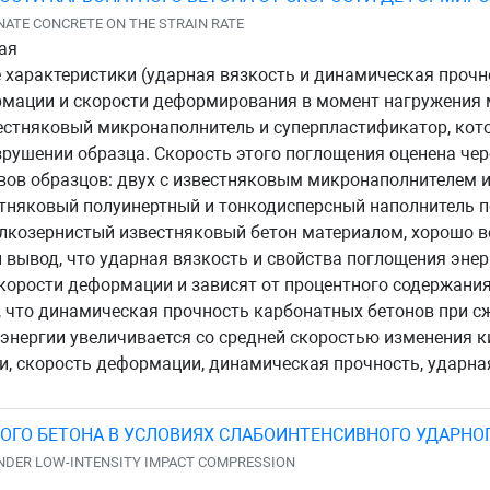
ATE CONCRETE ON THE STRAIN RATE
кая
 характеристики (ударная вязкость и динамическая прочн
ормации и скорости деформирования в момент нагружения
стняковый микронаполнитель и суперпластификатор, кот
ушении образца. Скорость этого поглощения оценена чере
вов образцов: двух с известняковым микронаполнителем и
естняковый полуинертный и тонкодисперсный наполнитель 
елкозернистый известняковый бетон материалом, хорошо 
 вывод, что ударная вязкость и свойства поглощения эне
корости деформации и зависят от процентного содержани
, что динамическая прочность карбонатных бетонов при с
энергии увеличивается со средней скоростью изменения к
, скорость деформации, динамическая прочность, ударная
ОГО БЕТОНА В УСЛОВИЯХ СЛАБОИНТЕНСИВНОГО УДАРНО
NDER LOW-INTENSITY IMPACT COMPRESSION