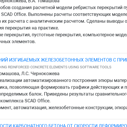
. Чернокожева, В.А. Томашова
обов создания расчетной модели ребристых перекрытий п
CAD Office. Выполнены расчеты соответствующих моделей
 их расчета с аналитическим расчетом. Сделаны выводы 
я перекрытия на практике.
ые перекрытия, пустотные перекрытия, компьютерное мод
ечных элементов.
ЕНИЙ ИЗГИБАЕМЫХ ЖЕЛЕЗОБЕТОННЫХ ЭЛЕМЕНТОВ С ПР
NDING REINFORCED CONCRETE ELEMENTS USING SOFTWARE TOOLS
. Томашова, Л.С. Чернокожева
еализации автоматизированного построения эпюры матер
дика, позволяющая формировать графики действующих и 
определимых балок. Приведены результаты сравнительног
омплекса SCAD Office.
мент, автоматизация, железобетонные конструкции, эпюр
СТИ КАРБОНАТНОГО БЕТОНА ОТ СКОРОСТИ ДЕФОРМИР