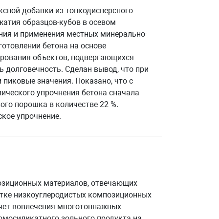
ксной добавки из тонкодисперсного
жатия образцов-кубов в осевом
ения и применения местных минерально-
готовлении бетона на основе
ирования объектов, подвергающихся
 долговечность. Сделан вывод, что при
пиковые значения. Показано, что с
ического упрочнения бетона сначала
ого порошка в количестве 22 %.
кое упрочнение.
озиционных материалов, отвечающих
отке низкоуглеродистых композиционных
счет вовлечения многотоннажных
юмосиликатного зольного продукта на