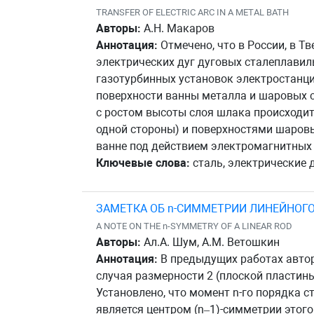
TRANSFER OF ELECTRIC ARC IN A METAL BATH
Авторы:
А.Н. Макаров
Аннотация:
Отмечено, что в России, в Т
электрических дуг дуговых сталеплавил
газотурбинных установок электростанци
поверхности ванны металла и шаровых се
с ростом высоты слоя шлака происходит 
одной стороны) и поверхностями шаровы
ванне под действием электромагнитных 
Ключевые слова:
сталь, электрические д
ЗАМЕТКА ОБ n-СИММЕТРИИ ЛИНЕЙНОГ
A NOTE ON THE n-SYMMETRY OF A LINEAR ROD
Авторы:
Ал.А. Шум, А.М. Ветошкин
Аннотация:
В предыдущих работах авторо
случая размерности 2 (плоской пластины
Установлено, что момент n-го порядка с
является центром (n–1)-симметрии этого