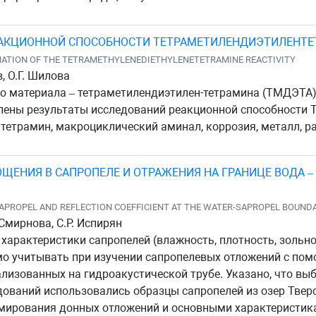
ЕАКЦИОННОЙ СПОСОБНОСТИ ТЕТРАМЕТИЛЕНДИЭТИЛЕНТ
NATION OF THE TETRAMETHYLENEDIETHYLENETETRAMINE REACTIVITY
, О.Г. Шилова
о материала – тетраметилендиэтилен-тетрамина (ТМДЭТА)
лены результаты исследований реакционной способности 
етрамин, макроциклический аминал, коррозия, металл, ра
ЩЕНИЯ В САПРОПЕЛЕ И ОТРАЖЕНИЯ НА ГРАНИЦЕ ВОДА 
SAPROPEL AND REFLECTION COEFFICIENT AT THE WATER-SAPROPEL BOUND
 Смирнова, С.Р. Испирян
характеристики сапропелей (влажность, плотность, зольно
имо учитывать при изучении сапропелевых отложений с п
ализованных на гидроакустической трубе. Указано, что вы
дований использовались образцы сапропелей из озер Твер
мирования донных отложений и основными характеристик