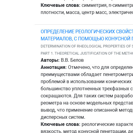
Ключевые слова:
симметрия, n-симметри
плотности, масса, центр масс, электрич
ОПРЕДЕЛЕНИЕ РЕОЛОГИЧЕСКИХ СВОЙС
МАТЕРИАЛОВ, С ПОМОЩЬЮ КОНУСНОЙ П
DETERMINATION OF RHEOLOGICAL PROPERTIES OF 
PART 1. THEORETICAL JUSTIFICATION OF THE MET
Авторы:
В.В. Белов
Аннотация:
Отмечено, что для определе
преимуществами обладает пенетрометрия
проблемой в использовании конических 
большинство уплотненных трехфазных с
сокращаются. Для таких систем разрабо
реометра на основе модельных представ
вывод, что применение описанной метод
дисперсных систем.
Ключевые слова:
реологические характе
вязкость, метод конусной пенетрации, д