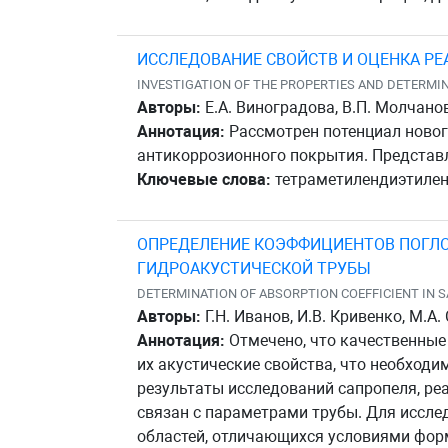
ИССЛЕДОВАНИЕ СВОЙСТВ И ОЦЕНКА Р
INVESTIGATION OF THE PROPERTIES AND DETERMI
Авторы:
Е.А. Виноградова, В.П. Молчанов
Аннотация:
Рассмотрен потенциал новог
антикоррозионного покрытия. Представ
Ключевые слова:
тетраметилендиэтилент
ОПРЕДЕЛЕНИЕ КОЭФФИЦИЕНТОВ ПОГЛО
ГИДРОАКУСТИЧЕСКОЙ ТРУБЫ
DETERMINATION OF ABSORPTION COEFFICIENT IN 
Авторы:
Г.Н. Иванов, И.В. Кривенко, М.А.
Аннотация:
Отмечено, что качественные 
их акустические свойства, что необход
результаты исследований сапропеля, ре
связан с параметрами трубы. Для иссле
областей, отличающихся условиями фор