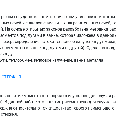
верском государственном техническом университете, откр
ьных печей и факелов факельных нагревательных печей, т
й. На основе открытых законов разработана методика рас
гментов под дугами в ванне, которая изложена в данной с
перераспределение потока теплового излучения дуг между 
х сегментов в ванне под дугами (с другой). Сделан вывод
сил дуг.
уги, теплообмен, тепловое излучение, ванна металла.
О СТЕРЖНЯ
в понятие момента n-го порядка изучалось для случая ра
). В данной работе это понятие рассмотрено для случая ра
тержня относительно точки достигает своего наименьшего 
 стержня.