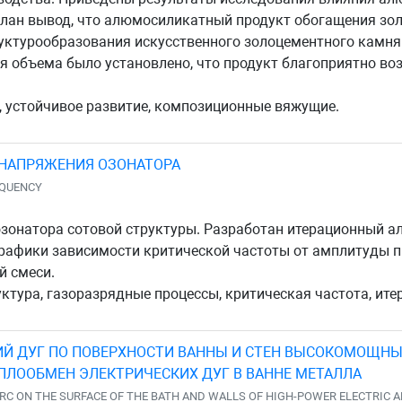
елан вывод, что алюмосиликатный продукт обогащения з
руктурообразования искусственного золоцементного камня
 объема было установлено, что продукт благоприятно воз
 устойчивое развитие, композиционные вяжущие.
НАПРЯЖЕНИЯ ОЗОНАТОРА
EQUENCY
зонатора сотовой структуры. Разработан итерационный ал
рафики зависимости критической частоты от амплитуды п
й смеси.
уктура, газоразрядные процессы, критическая частота, ит
ИЙ ДУГ ПО ПОВЕРХНОСТИ ВАННЫ И СТЕН ВЫСОКОМОЩН
ЕПЛООБМЕН ЭЛЕКТРИЧЕСКИХ ДУГ В ВАННЕ МЕТАЛЛА
RC ON THE SURFACE OF THE BATH AND WALLS OF HIGH-POWER ELECTRIC AR