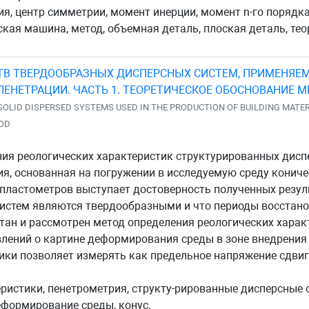
я, центр симметрии, момент инерции, момент n-го порядка
еская машина, метод, объемная деталь, плоская деталь, тео
ТВ ТВЕРДООБРАЗНЫХ ДИСПЕРСНЫХ СИСТЕМ, ПРИМЕНЯЕ
ЕНЕТРАЦИИ. ЧАСТЬ 1. ТЕОРЕТИЧЕСКОЕ ОБОСНОВАНИЕ 
SOLID DISPERSED SYSTEMS USED IN THE PRODUCTION OF BUILDING MATER
HOD
ния реологических характеристик структурированных дис
, основанная на погружении в исследуемую среду коничес
пластометров выступает достоверность полученных резул
истем являются твердообразными и что периоды восстано
тан и рассмотрен метод определения реологических хара
лений о картине деформирования среды в зоне внедрения 
ики позволяет измерять как предельное напряжение сдвиг
ристики, пенетрометрия, структу-рированные дисперсные с
еформирование среды, конус.