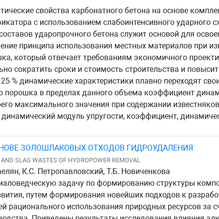
тические свойства карбонатного бетона на основе компле
икатора с использованием слабоинтенсивного ударного с
 составов ударопрочного бетона служит основой для осво
дение принципа использования местных материалов при из
шка, который отвечает требованиям экономичного проект
но сократить сроки и стоимость строительства и повысить
25 % динамические характеристики плавно переходят свои 
о порошка в пределах данного объема коэффициент динам
оего максимального значения при содержании известняков
динамический модуль упругости, коэффициент, динамичес
НОВЕ ЗОЛОШЛАКОВЫХ ОТХОДОВ ГИДРОУДАЛЕНИЯ
H AND SLAG WASTES OF HYDROPOWER REMOVAL
елян, К.С. Петропавловский, Т.Б. Новиченкова
риаловедческую задачу по формированию структуры комп
звития, путем формирования новейших подходов к разраб
ей рационального использования природных ресурсов за 
одства. Приведены результаты исследования влияния ал