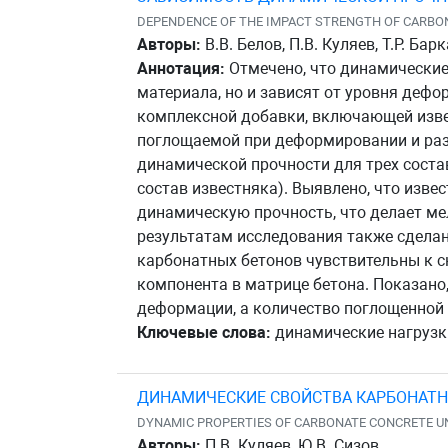
DEPENDENCE OF THE IMPACT STRENGTH OF CARBON
Авторы:
В.В. Белов, П.В. Куляев, Т.Р. Бар
Аннотация:
Отмечено, что динамические
материала, но и зависят от уровня деф
комплексной добавки, включающей изве
поглощаемой при деформировании и разр
динамической прочности для трех соста
состав известняка). Выявлено, что изв
динамическую прочность, что делает м
результатам исследования также сделан
карбонатных бетонов чувствительны к с
компонента в матрице бетона. Показано
деформации, а количество поглощенной 
Ключевые слова:
динамические нагрузки
ДИНАМИЧЕСКИЕ СВОЙСТВА КАРБОНАТН
DYNAMIC PROPERTIES OF CARBONATE CONCRETE U
Авторы:
П.В. Куляев, Ю.В. Сизов