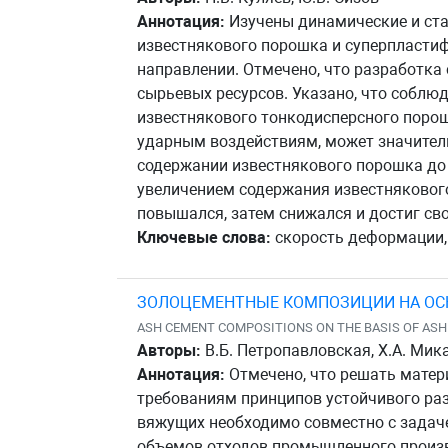
Аннотация:
Изучены динамические и ста
известнякового порошка и суперпластиф
направлении. Отмечено, что разработка
сырьевых ресурсов. Указано, что соблю
известнякового тонкодисперсного поро
ударным воздействиям, может значитель
содержании известнякового порошка до 
увеличением содержания известняковог
повышался, затем снижался и достиг св
Ключевые слова:
скорость деформации, 
ЗОЛОЦЕМЕНТНЫЕ КОМПОЗИЦИИ НА ОС
ASH CEMENT COMPOSITIONS ON THE BASIS OF AS
Авторы:
В.Б. Петропавловская, Х.А. Мика
Аннотация:
Отмечено, что решать мате
требованиям принципов устойчивого ра
вяжущих необходимо совместно с задач
объемов отходов промышленного произв