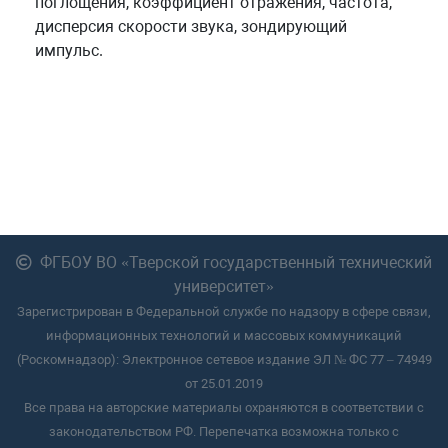
поглощения, коэффициент отражения, частота,
дисперсия скорости звука, зондирующий
импульс.
ФГБОУ ВО «Тверской государственный технический
университет»
Зарегистрирован в Федеральной службе по надзору в сфере связи,
информационных технологий и массовых коммуникаций
(Роскомнадзор): Электронное сетевое издание ЭЛ № ФС 77 – 74949
от 25.01.2019
Все права на авторские материалы охраняются в соответствии с
законодательством РФ. Перепечатка возможна только с